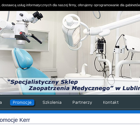
. dostawcą usług informatycznych dla naszej firmy, oferujemy oprogramowanie dla gabinetó
omocje Kerr