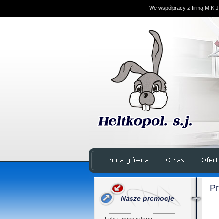
We współpracy z firmą M.K.J
Pr
Nasze promocje