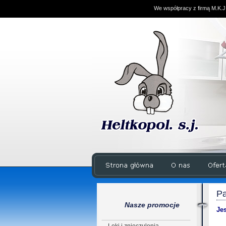
We współpracy z firmą M.K.J
Pa
Nasze promocje
Je