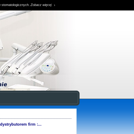
w stomatologicznych.
Zobacz więcej
strybutorem firm :...