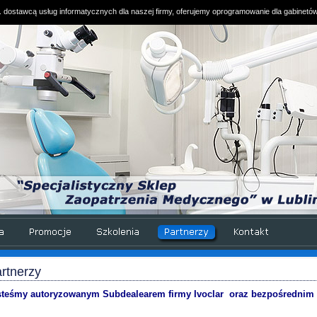
. dostawcą usług informatycznych dla naszej firmy, oferujemy oprogramowanie dla gabinetó
rtnerzy
steśmy autoryzowanym Subdealearem firmy Ivoclar oraz bezpośrednim dy