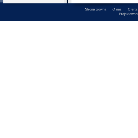
Strona główna
O nas
Oferta
Projektowan